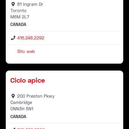
81 Ingram Dr
Toronto
M6M
2L7
CANADA
416.248.2292
Sito web
Rivenditore
Pr
Ciclo apice
200 Preston Pkwy
Cambridge
ONN3H
5N1
CANADA