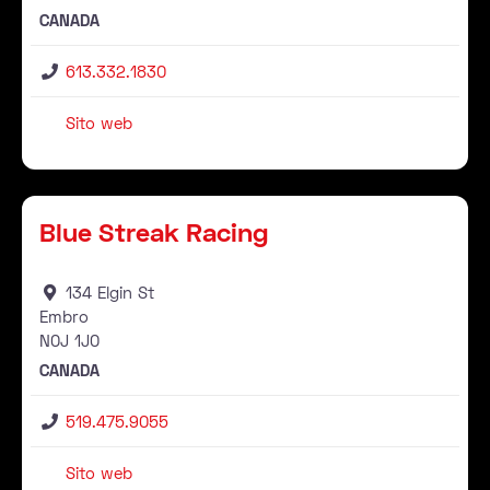
CANADA
613.332.1830
Sito web
Rivenditore
Pr
Blue Streak Racing
134 Elgin St
Embro
N0J
1J0
CANADA
519.475.9055
Sito web