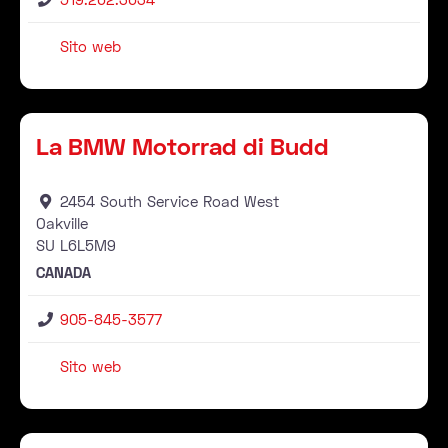
Sito web
Rivenditore
Pr
La BMW Motorrad di Budd
2454 South Service Road West
Oakville
SU
L6L5M9
CANADA
905-845-3577
Sito web
Rivenditore
Pr