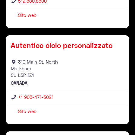
519.880.8800
Sito web
Rivenditore
Pr
Autentico ciclo personalizzato
310 Main St. North
Markham
SU
L3P 1Z1
CANADA
+1 905-471-3021
Sito web
Rivenditore
Pr