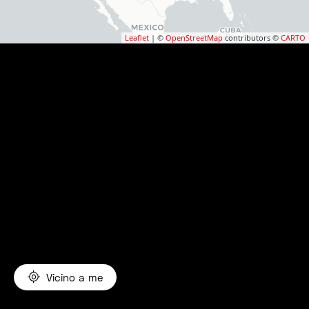
Leaflet
| ©
OpenStreetMap
contributors ©
CARTO
Vicino a me