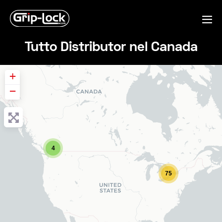
Salta
al
Co
contenuto
me
Tutto Distributor nel Canada
+
−
4
75