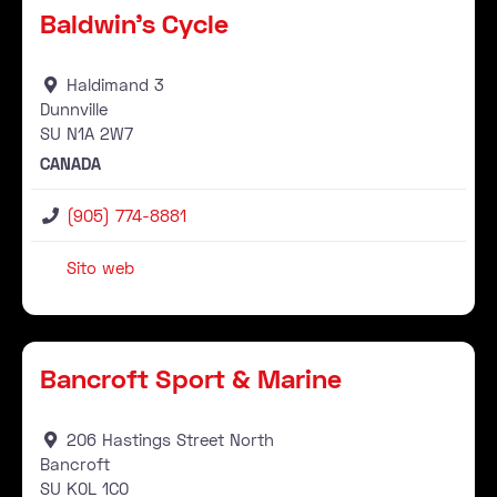
Baldwin's Cycle
Haldimand 3
Dunnville
SU
N1A 2W7
CANADA
(905) 774-8881
Sito web
Rivenditore
Pr
Bancroft Sport & Marine
206 Hastings Street North
Bancroft
SU
K0L 1C0