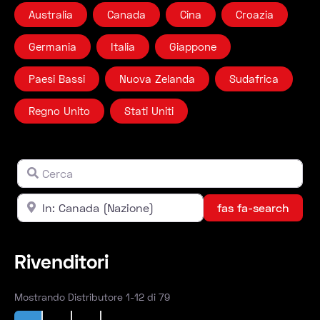
Australia
Canada
Cina
Croazia
Germania
Italia
Giappone
Paesi Bassi
Nuova Zelanda
Sudafrica
Regno Unito
Stati Uniti
Cerca
Campo libero
Vicino
Campo libero
fas f
fas fa-search
Rivenditori
Mostrando Distributore 1-12 di 79