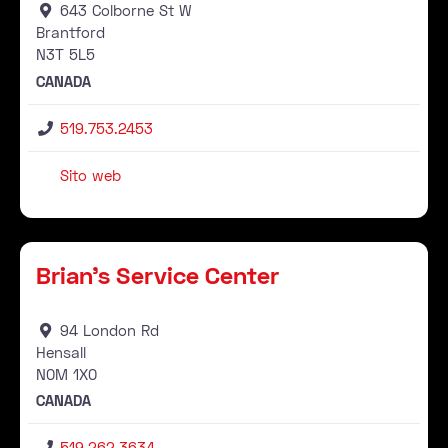
643 Colborne St W
Brantford
N3T
5L5
CANADA
519.753.2453
Sito web
Rivenditore
Pr
Brian's Service Center
94 London Rd
Hensall
N0M
1X0
CANADA
519.262.3634