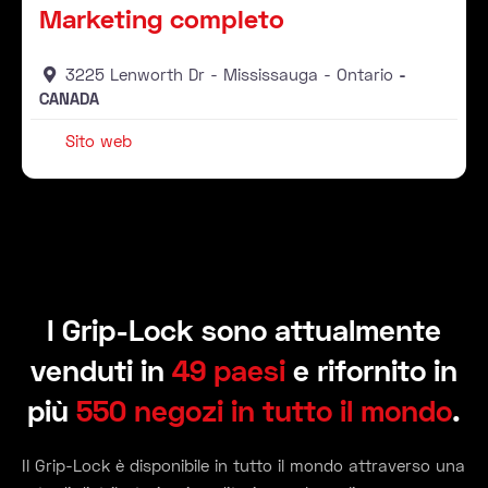
Marketing completo
3225 Lenworth Dr
Mississauga
Ontario
CANADA
Sito web
I Grip-Lock sono attualmente
venduti in
49 paesi
e rifornito in
più
550 negozi in tutto il mondo
.
Il Grip-Lock è disponibile in tutto il mondo attraverso una