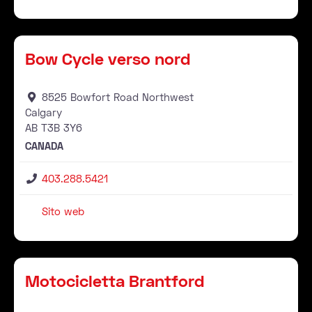
Rivenditore
Pr
Bow Cycle verso nord
8525 Bowfort Road Northwest
Calgary
AB
T3B 3Y6
CANADA
403.288.5421
Sito web
Rivenditore
Pr
Motocicletta Brantford