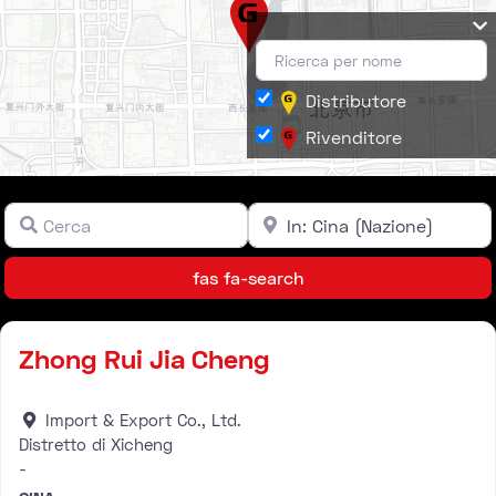
Distributore
Rivenditore
Cerca
Vicino
Campo libero
Campo libero
Leaflet
| ©
OpenStreetMap
contributors ©
CARTO
fas fa-search
fas fa-search
Rivenditore
Zhong Rui Jia Cheng
Import & Export Co., Ltd.
Distretto di Xicheng
-