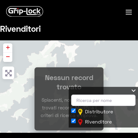
Salta
al
Co
contenuto
me
Rivenditori
+
−
Nessun record
trovato
Spiacenti, non sono stati
trovati record. Modifica i
Distributore
criteri di ricerca e riprova.
Rivenditore