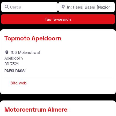
Cerca
Vicino
Campo libero
Campo libero
Leaflet
| ©
OpenStreetMap
contributors ©
CARTO
fas fa-search
fas fa-search
Rivenditore
Topmoto Apeldoorn
153 Molenstraat
Apeldoorn
BD
7321
PAESI BASSI
Sito web
Rivenditore
Motorcentrum Almere