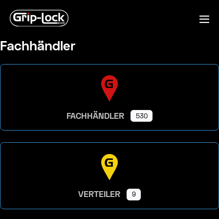
Zum
Inhalt
Me
springen
ums
Fachhändler
FACHHÄNDLER
530
VERTEILER
9