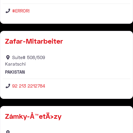
#ERROR!
Fachhändler
Zafar-Mitarbeiter
Suite# 508/509
Karatschi
PAKISTAN
92 213 2212784
Fachhändler
Zámky-Å™etÄ›zy