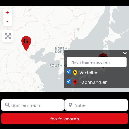
+
-
-
Verteiler
Fachhändler
Suchen nach
Nahe
Feld Zurücksetzen
Feld Zurücksetzen
Flugblatt
| ©
OpenStreetMap
Mitwirkende ©
CARTO
fas fa-search
fas fa-search
Verteiler