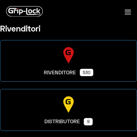
Salta
al
Co
contenuto
me
Rivenditori
RIVENDITORE
530
DISTRIBUTORE
9