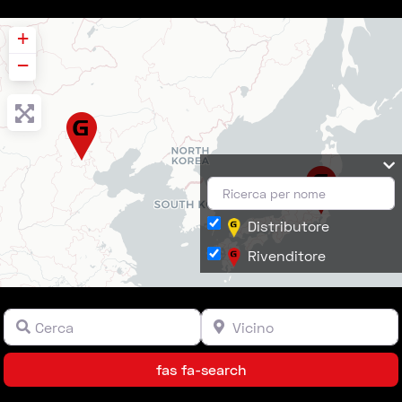
+
−
Distributore
Rivenditore
Cerca
Vicino
Campo libero
Campo libero
Leaflet
| ©
OpenStreetMap
contributors ©
CARTO
fas fa-search
fas fa-search
Distributore