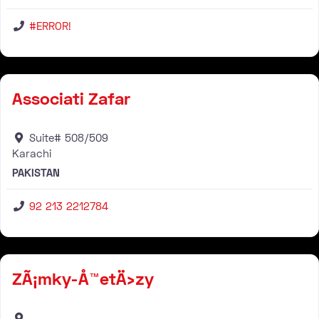
#ERROR!
Rivenditore
Associati Zafar
Suite# 508/509
Karachi
PAKISTAN
92 213 2212784
Rivenditore
ZÃ¡mky-Å™etÄ›zy