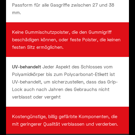
Passform für alle Gasgriffe zwischen 27 und 38
mm.
Keine Gummischutzpolster, die den Gummigriff
beschädigen können, oder feste Polster, die keinen
festen Sitz ermöglichen.
UV-behandelt
Jeder Aspekt des Schlosses vom
Polyamidkörper bis zum Polycarbonat-Etikett ist
UV-behandelt, um sicherzustellen, dass das Grip-
Lock auch nach Jahren des Gebrauchs nicht
verblasst oder vergeht
Kostengünstige, billig gefärbte Komponenten, die
mit geringerer Qualität verblassen und verderben.