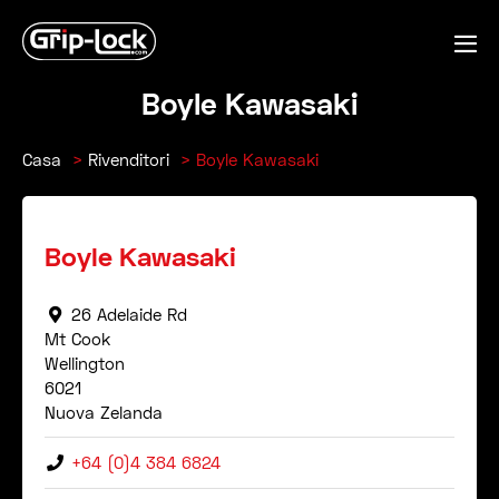
Salta
al
Co
contenuto
me
Boyle Kawasaki
Casa
Rivenditori
Boyle Kawasaki
Boyle Kawasaki
26 Adelaide Rd
Mt Cook
Wellington
6021
Nuova Zelanda
+64 (0)4 384 6824