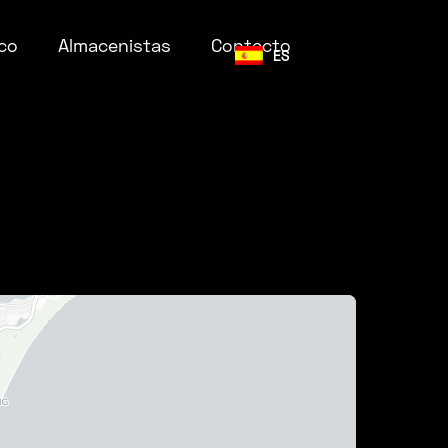
co
Almacenistas
Contacto
ES