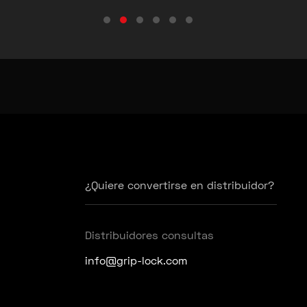
Testimonial Slide 1
Testimonial Slide 2
Testimonial Slide 3
Testimonial Slide 4
Testimonial Slide 5
Testimonial Slide 6
¿Quiere convertirse en distribuidor?
Distribuidores consultas
info@grip-lock.com