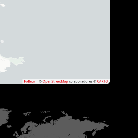
Folleto
| ©
OpenStreetMap
colaboradores ©
CARTO