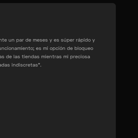
par de meses y es súper rápido y
“He ten
amiento; es mi opción de bloqueo
Imposib
las tiendas mientras mi preciosa
muy sat
ndiscretas".
estacio
Darre