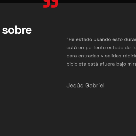
"
 sobre
"He estado usando esto durante un 
 Esta
está en perfecto estado de funcion
usar.
para entradas y salidas rápidas de 
 ancla,
bicicleta está afuera bajo miradas i
alquier
i
Jesús Gabriel