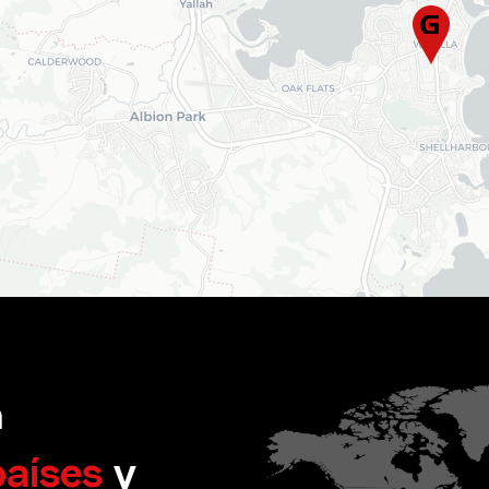
n
países
y