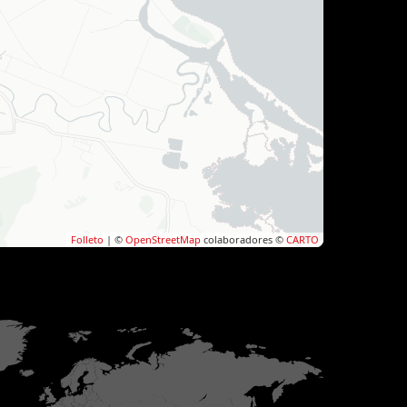
Folleto
| ©
OpenStreetMap
colaboradores ©
CARTO