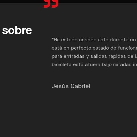
"
 sobre
"He estado usando esto durante un 
 Esta
está en perfecto estado de funcion
usar.
para entradas y salidas rápidas de 
 ancla,
bicicleta está afuera bajo miradas i
alquier
i
Jesús Gabriel