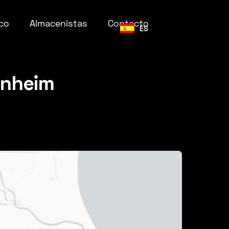
co
Almacenistas
Contacto
ES
enheim