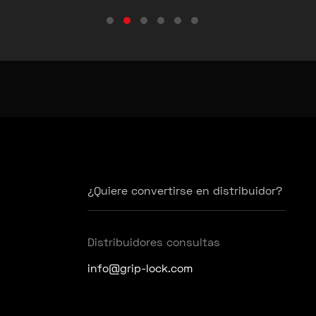
Testimonial Slide 1
Testimonial Slide 2
Testimonial Slide 3
Testimonial Slide 4
Testimonial Slide 5
Testimonial Slide 6
¿Quiere convertirse en distribuidor?
Distribuidores consultas
info@grip-lock.com