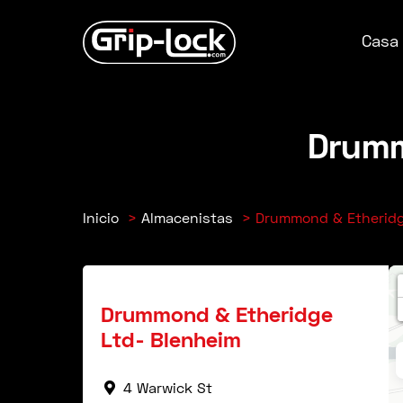
Saltar
al
Casa
contenido
Drumm
Inicio
Almacenistas
Drummond & Etheridg
Drummond & Etheridge
Ltd- Blenheim
4 Warwick St