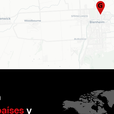
n
países
y