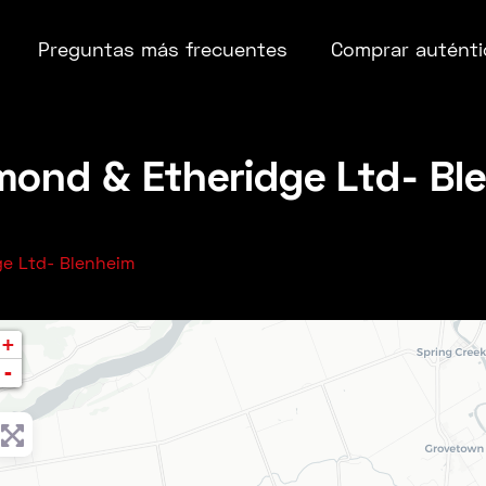
Preguntas más frecuentes
Comprar auténti
ond & Etheridge Ltd- Bl
e Ltd- Blenheim
+
-