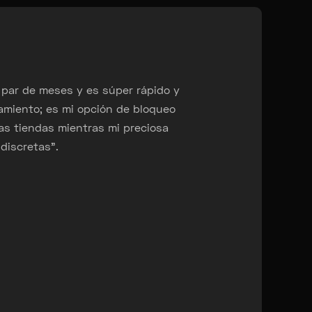
par de meses y es súper rápido y
“He ten
amiento; es mi opción de bloqueo
Imposib
las tiendas mientras mi preciosa
muy sat
ndiscretas".
estacio
Darre