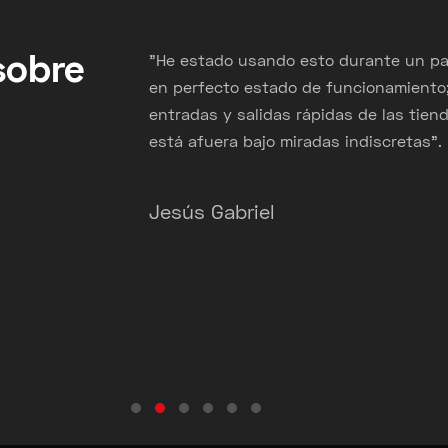
"
sobre
"He estado usando esto durante un pa
en perfecto estado de funcionamiento;
entradas y salidas rápidas de las tiend
ieza
está afuera bajo miradas indiscretas".
 el
Jesús Gabriel
Testimonial Slide 1
Testimonial Slide 2
Testimonial Slide 3
Testimonial Slide 4
Testimonial Slide 5
Testimonial Slide 6