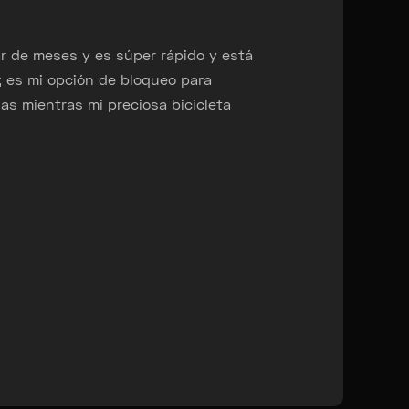
r de meses y es súper rápido y está
“He 
 es mi opción de bloqueo para
Impo
as mientras mi preciosa bicicleta
sati
pend
Dar