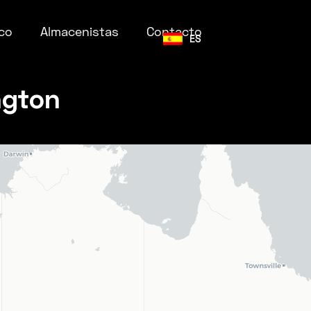
co
Almacenistas
Contacto
ES
ngton