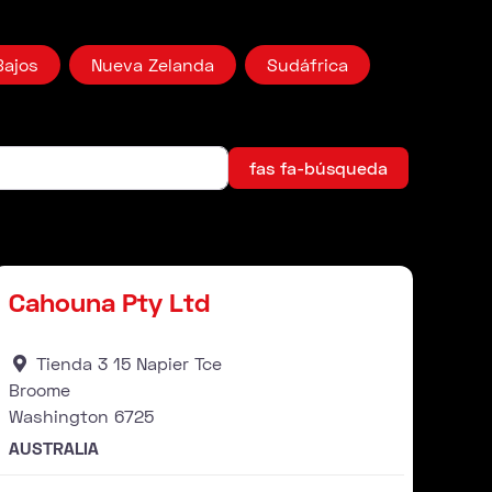
Bajos
Nueva Zelanda
Sudáfrica
fas fa-búsq
fas fa-búsqueda
Distribuidor
orito
Favori
Cahouna Pty Ltd
Tienda 3 15 Napier Tce
Broome
Washington
6725
AUSTRALIA