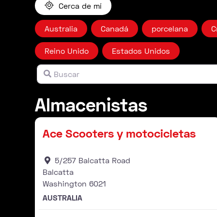
Cerca de mí
Australia
Canadá
porcelana
C
Reino Unido
Estados Unidos
Buscar
Campo libre
Almacenistas
Distribuidor
Ace Scooters y motocicletas
5/257 Balcatta Road
Balcatta
Washington
6021
AUSTRALIA