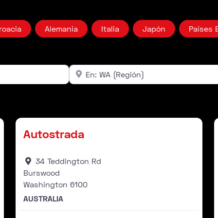
roacia
Alemania
Italia
Japón
Países 
Cerca
Campo libre
Distribuidor
Favorito
Fav
Autostrada
34 Teddington Rd
Burswood
Washington
6100
AUSTRALIA