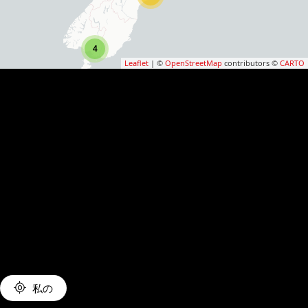
4
Leaflet
| ©
OpenStreetMap
contributors ©
CARTO
私の