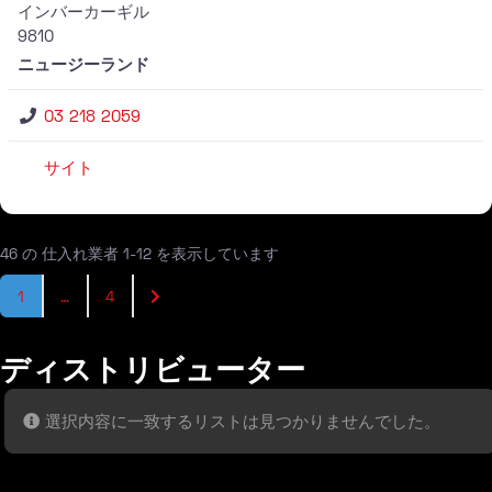
インバーカーギル
9810
ニュージーランド
03 218 2059
サイト
46 の 仕入れ業者 1-12 を表示しています
投稿ナビゲーション
過去の投稿
1
…
4
ディストリビューター
選択内容に一致するリストは見つかりませんでした。