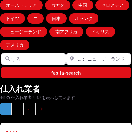
オーストラリア
カナダ
中国
クロアチア
ドイツ
白
日本
オランダ
ニュージーランド
南アフリカ
イギリス
アメリカ
する
到
クリアフィールド
クリアフィールド
fas fa-search
fas fa-search
仕入れ業者
46 の 仕入れ業者 1-12 を表示しています
投稿ナビゲーション
過去の投稿
1
…
4
仕入れ業者