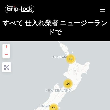
コ
ン
メ
テ
ニ
すべて 仕入れ業者 ニュージーラン
ン
ュ
ツ
ー
ドで
に
ト
グ
ス
ル
キ
+
ッ
−
プ
18
14
10